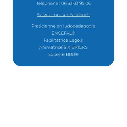
Téléphone : 06 33 83 95 06
Suivez-moi sur Facebook
Praticienne en ludopédagogie
ENCEFAL®
Facilitatrice Lego®
Animatrice SIX BRICKS
Experte BBB®